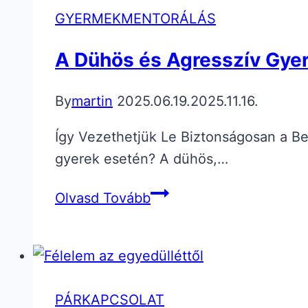
GYERMEKMENTORÁLÁS
A Dühös és Agresszív Gyer
By
martin
2025.06.19.
2025.11.16.
Így Vezethetjük Le Biztonságosan a Be
gyerek esetén? A dühös,…
A
Olvasd Tovább
Dühös
és
Agresszív
Gyerek
PÁRKAPCSOLAT
Valójában