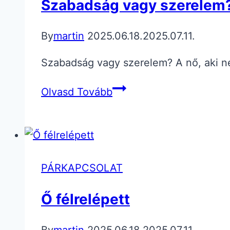
Szabadság vagy szerelem
By
martin
2025.06.18.
2025.07.11.
Szabadság vagy szerelem? A nő, aki ne
Szabadság
Olvasd Tovább
vagy
szerelem?
PÁRKAPCSOLAT
Ő félrelépett
By
martin
2025.06.18.
2025.07.11.