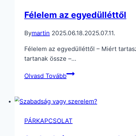
Segítséget
Félelem az egyedülléttől
Kér
By
martin
2025.06.18.
2025.07.11.
Félelem az egyedülléttől – Miért tarta
tartanak össze –…
Félelem
Olvasd Tovább
az
egyedülléttől
PÁRKAPCSOLAT