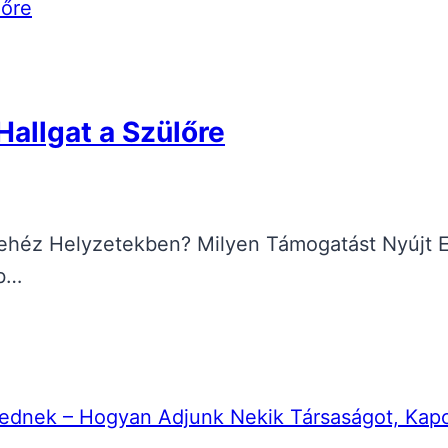
allgat a Szülőre
ehéz Helyzetekben? Milyen Támogatást Nyújt E
bb…