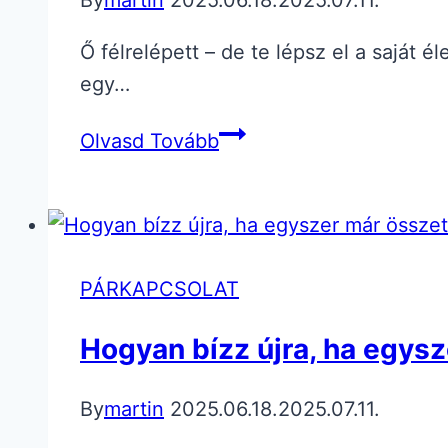
Ő félrelépett – de te lépsz el a saját
egy…
Ő
Olvasd Tovább
félrelépett
PÁRKAPCSOLAT
Hogyan bízz újra, ha egysz
By
martin
2025.06.18.
2025.07.11.