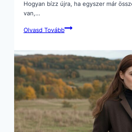
Hogyan bízz újra, ha egyszer már össz
van,…
Hogyan
Olvasd Tovább
bízz
újra,
ha
egyszer
már
összetörtél?