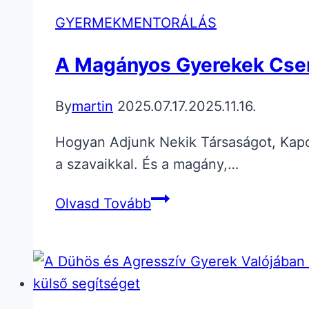
Nem
GYERMEKMENTORÁLÁS
Hallgat
a
A Magányos Gyerekek Cs
Szülőre
By
martin
2025.07.17.
2025.11.16.
Hogyan Adjunk Nekik Társaságot, Kapc
a szavaikkal. És a magány,…
A
Olvasd Tovább
Magányos
Gyerekek
Csendben
Szenvednek