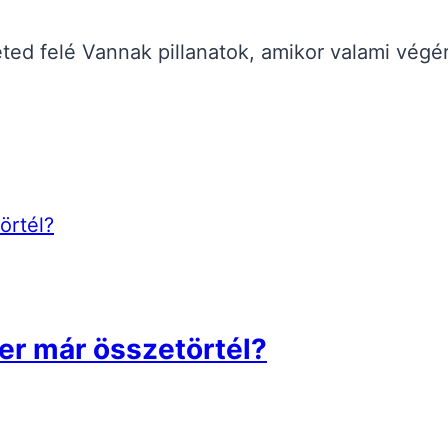
 életed felé Vannak pillanatok, amikor valami v
er már összetörtél?