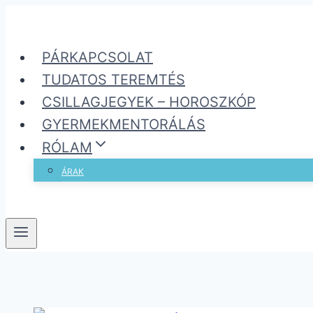
Skip
to
PÁRKAPCSOLAT
content
TUDATOS TEREMTÉS
CSILLAGJEGYEK – HOROSZKÓP
GYERMEKMENTORÁLÁS
RÓLAM
ÁRAK