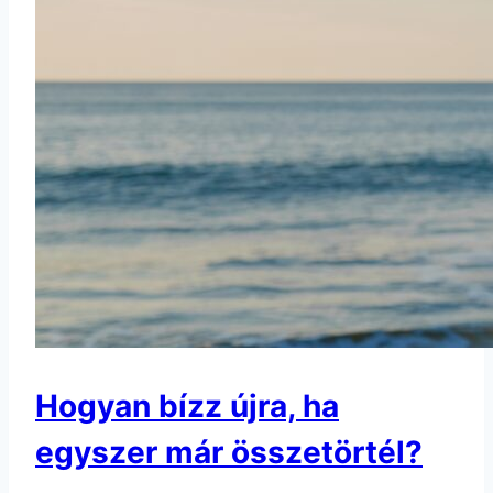
Hogyan bízz újra, ha
egyszer már összetörtél?