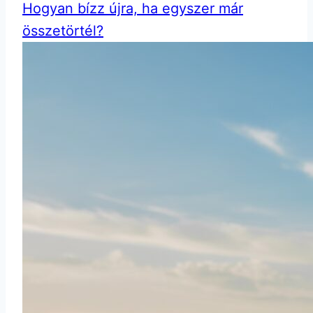
Hogyan bízz újra, ha egyszer már
összetörtél?