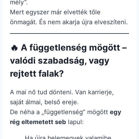
mély”.
Mert egyszer már elvették tőle
önmagát. És nem akarja újra elveszíteni.
🔥 A függetlenség mögött –
valódi szabadság, vagy
rejtett falak?
A mai nő tud dönteni. Van karrierje,
saját álmai, belső ereje.
De néha a „függetlenség” mögött
egy
rég eltemetett seb
lapul:
„Ha újra belemegyek valamibe,