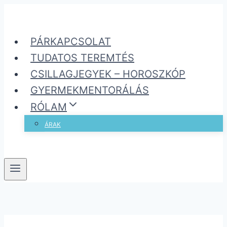
Skip
to
PÁRKAPCSOLAT
content
TUDATOS TEREMTÉS
CSILLAGJEGYEK – HOROSZKÓP
GYERMEKMENTORÁLÁS
RÓLAM
ÁRAK