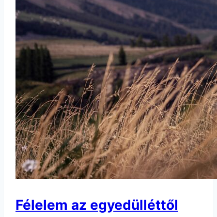
Félelem az egyedülléttől