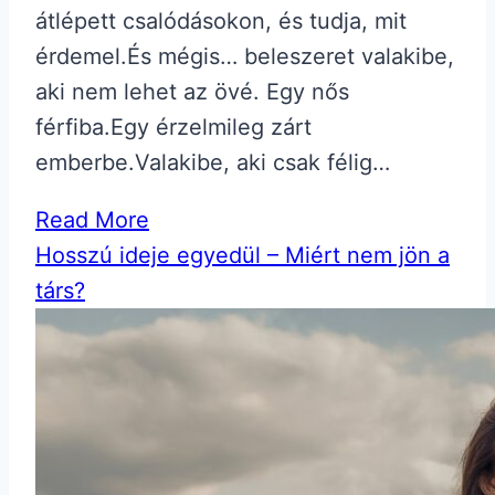
átlépett csalódásokon, és tudja, mit
érdemel.És mégis… beleszeret valakibe,
aki nem lehet az övé. Egy nős
férfiba.Egy érzelmileg zárt
emberbe.Valakibe, aki csak félig…
Read More
Hosszú ideje egyedül – Miért nem jön a
társ?