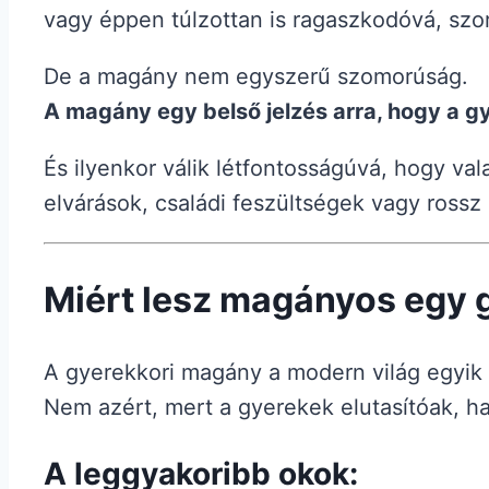
vagy éppen túlzottan is ragaszkodóvá, szo
De a magány nem egyszerű szomorúság.
A magány egy belső jelzés arra, hogy a g
És ilyenkor válik létfontosságúvá, hogy val
elvárások, családi feszültségek vagy rossz
Miért lesz magányos egy 
A gyerekkori magány a modern világ egyik 
Nem azért, mert a gyerekek elutasítóak, ha
A leggyakoribb okok: