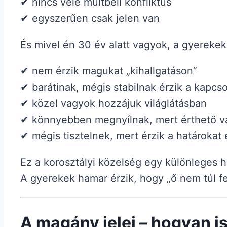
✔ nincs vele múltbeli konfliktus
✔ egyszerűen csak jelen van
És mivel én 30 év alatt vagyok, a gyereke
✔ nem érzik magukat „kihallgatáson”
✔ barátinak, mégis stabilnak érzik a kapcso
✔ közel vagyok hozzájuk világlátásban
✔ könnyebben megnyílnak, mert érthető 
✔ mégis tisztelnek, mert érzik a határokat 
Ez a korosztályi közelség egy különleges h
A gyerekek hamar érzik, hogy „ő nem túl fel
A magány jelei – hogyan i