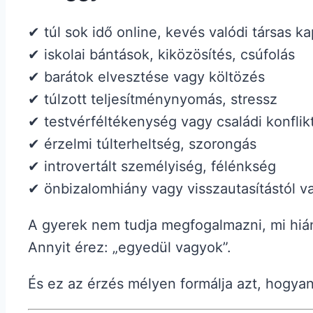
✔ túl sok idő online, kevés valódi társas ka
✔ iskolai bántások, kiközösítés, csúfolás
✔ barátok elvesztése vagy költözés
✔ túlzott teljesítménynyomás, stressz
✔ testvérféltékenység vagy családi konflik
✔ érzelmi túlterheltség, szorongás
✔ introvertált személyiség, félénkség
✔ önbizalomhiány vagy visszautasítástól va
A gyerek nem tudja megfogalmazni, mi hián
Annyit érez: „egyedül vagyok”.
És ez az érzés mélyen formálja azt, hogyan 