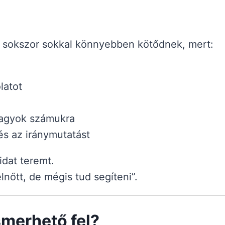
k sokszor sokkal könnyebben kötődnek, mert:
latot
vagyok számukra
és az iránymutatást
idat teremt.
nőtt, de mégis tud segíteni”.
smerhető fel?