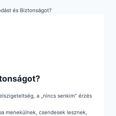
ztonságot?
lszigeteltség, a „nincs senkim” érzés
ba menekülnek, csendesek lesznek,