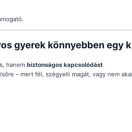
támogató.
yos gyerek könnyebben egy k
es, hanem
biztonságos kapcsolódást
.
lsőre – mert fél, szégyelli magát, vagy nem aka