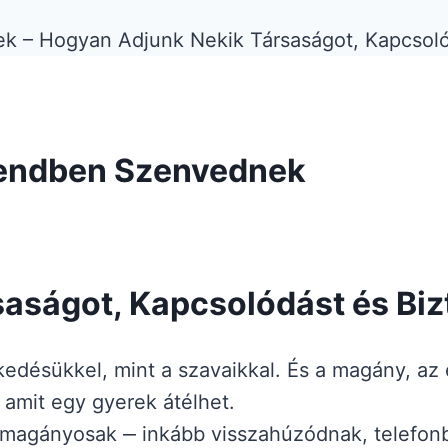
endben Szenvednek
aságot, Kapcsolódást és Bi
edésükkel, mint a szavaikkal. És a magány, az e
 amit egy gyerek átélhet.
 magányosak ‒ inkább visszahúzódnak, telefon