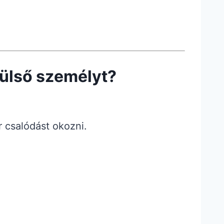
ülső személyt?
r csalódást okozni.