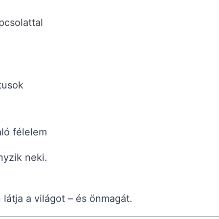
pcsolattal
tusok
ló félelem
yzik neki.
látja a világot – és önmagát.