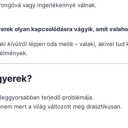
rongóvá vagy ingerlékennyé válnak.
yerek olyan kapcsolódásra vágyik, amit valaho
aki
kívülről
lépjen oda mellé – valaki, akivel tu
 élmények.
gyerek?
leggyorsabban terjedő problémája.
nem mert a világ változott meg drasztikusan.