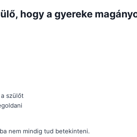
szülő, hogy a gyereke magány
 a szülőt
egoldani
ába nem mindig tud betekinteni.