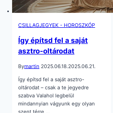
CSILLAGJEGYEK - HOROSZKÓP
Így építsd fel a saját
asztro-oltárodat
By
martin
2025.06.18.
2025.06.21.
Így építsd fel a saját asztro-
oltárodat – csak a te jegyedre
szabva Valahol legbelül
mindannyian vágyunk egy olyan
szent térre,…