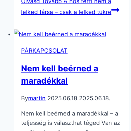
Olvasd Tovább
A nős férfi nem a
lelked társa – csak a lelked tükre
PÁRKAPCSOLAT
Nem kell beérned a
maradékkal
By
martin
2025.06.18.
2025.06.18.
Nem kell beérned a maradékkal – a
teljesség is választhat téged Van az