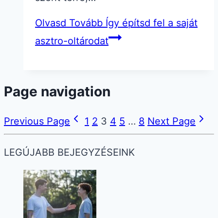
Olvasd Tovább
Így építsd fel a saját
asztro-oltárodat
Page navigation
Previous Page
1
2
3
4
5
…
8
Next Page
LEGÚJABB BEJEGYZÉSEINK