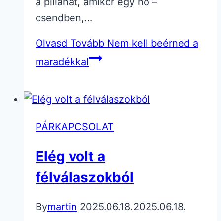
a pillanat, amikor egy nő –
csendben,…
Olvasd Tovább
Nem kell beérned a
maradékkal
PÁRKAPCSOLAT
Elég volt a
félválaszokból
By
martin
2025.06.18.
2025.06.18.