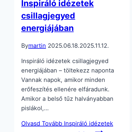
Inspiráló idézetek
csillagjegyed
energiájában
By
martin
2025.06.18.
2025.11.12.
Inspiráló idézetek csillagjegyed
energiájában – töltekezz naponta
Vannak napok, amikor minden
erőfeszítés ellenére elfáradunk.
Amikor a belső tűz halványabban
pislákol,…
Olvasd Tovább
Inspiráló idézetek