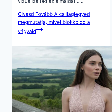
vizualizáltad az álmaidat……
Olvasd Tovább
A csillagjegyed
megmutatja, mivel blokkolod a
vágyaid