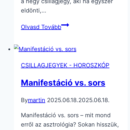
a négy csillagjegy, aki ha egyszer
eldönti,…
A
Olvasd Tovább
4
csillagjegy,
aki
bármit
CSILLAGJEGYEK - HOROSZKÓP
meg
tud
Manifestáció vs. sors
teremteni
By
martin
2025.06.18.
2025.06.18.
Manifestáció vs. sors – mit mond
erről az asztrológia? Sokan hisszük,