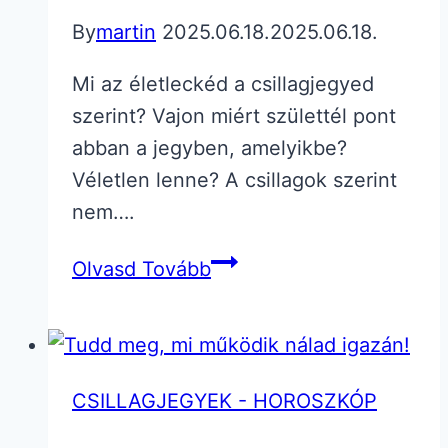
By
martin
2025.06.18.
2025.06.18.
Mi az életleckéd a csillagjegyed
szerint? Vajon miért születtél pont
abban a jegyben, amelyikbe?
Véletlen lenne? A csillagok szerint
nem….
Mi
Olvasd Tovább
az
életleckéd
a
csillagjegyed
CSILLAGJEGYEK - HOROSZKÓP
szerint?