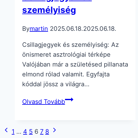
személyiség
By
martin
2025.06.18.
2025.06.18.
Csillagjegyek és személyiség: Az
önismeret asztrológiai térképe
Valójában már a születésed pillanata
elmond rólad valamit. Egyfajta
kóddal jössz a világra…
Csillagjegyek
Olvasd Tovább
és
személyiség
Page
Previous
Next
1
…
4
5
6
7
8