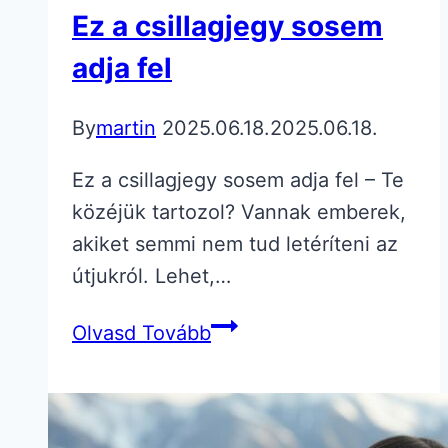
Ez a csillagjegy sosem
adja fel
By
martin
2025.06.18.
2025.06.18.
Ez a csillagjegy sosem adja fel – Te
közéjük tartozol? Vannak emberek,
akiket semmi nem tud letéríteni az
útjukról. Lehet,…
Ez
Olvasd Tovább
a
csillagjegy
sosem