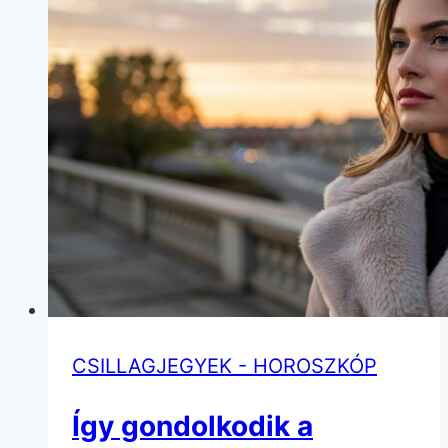
igazán!
CSILLAGJEGYEK - HOROSZKÓP
Így gondolkodik a