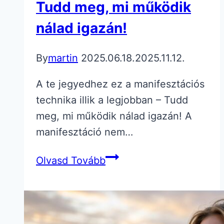
Tudd meg, mi működik
nálad igazán!
By
martin
2025.06.18.
2025.11.12.
A te jegyedhez ez a manifesztációs
technika illik a legjobban – Tudd
meg, mi működik nálad igazán! A
manifesztáció nem…
Tudd
Olvasd Tovább
meg,
mi
működik
nálad