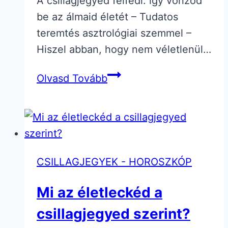
A csillagjegyed felfedi: így vonzod
be az álmaid életét – Tudatos
teremtés asztrológiai szemmel –
Hiszel abban, hogy nem véletlenül…
Így
Olvasd Tovább
vonzod
be
az
álmaid
életét
CSILLAGJEGYEK - HOROSZKÓP
Mi az életleckéd a
csillagjegyed szerint?