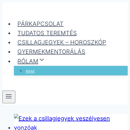
Skip
to
PÁRKAPCSOLAT
content
TUDATOS TEREMTÉS
CSILLAGJEGYEK – HOROSZKÓP
GYERMEKMENTORÁLÁS
RÓLAM
ÁRAK