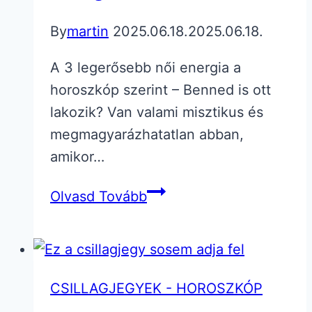
By
martin
2025.06.18.
2025.06.18.
A 3 legerősebb női energia a
horoszkóp szerint – Benned is ott
lakozik? Van valami misztikus és
megmagyarázhatatlan abban,
amikor…
A
Olvasd Tovább
3
legerősebb
női
energia
CSILLAGJEGYEK - HOROSZKÓP