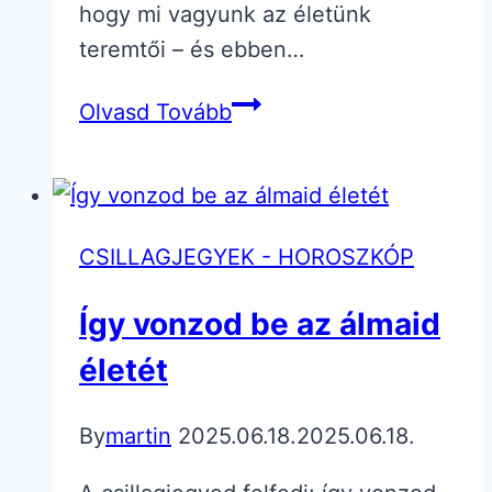
hogy mi vagyunk az életünk
teremtői – és ebben…
Manifestáció
Olvasd Tovább
vs.
sors
CSILLAGJEGYEK - HOROSZKÓP
Így vonzod be az álmaid
életét
By
martin
2025.06.18.
2025.06.18.