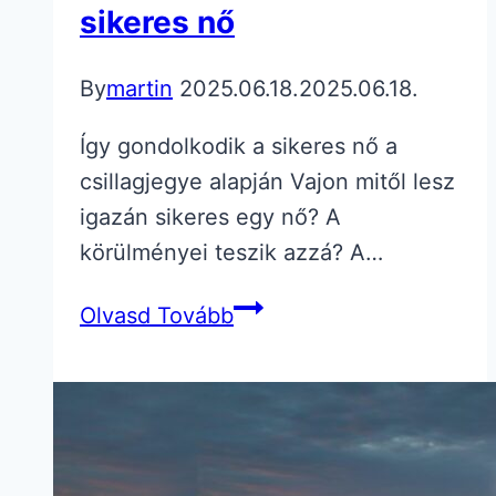
sikeres nő
By
martin
2025.06.18.
2025.06.18.
Így gondolkodik a sikeres nő a
csillagjegye alapján Vajon mitől lesz
igazán sikeres egy nő? A
körülményei teszik azzá? A…
Így
Olvasd Tovább
gondolkodik
a
sikeres
nő